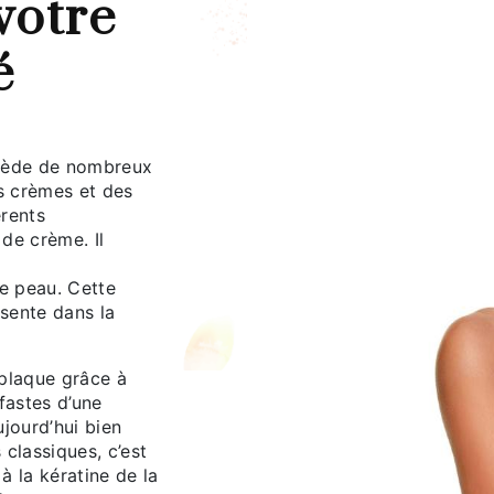
votre
é
sède de nombreux
es crèmes et des
érents
de crème. Il
re peau. Cette
sente dans la
plaque grâce à
fastes d’une
ujourd’hui bien
classiques, c’est
à la kératine de la