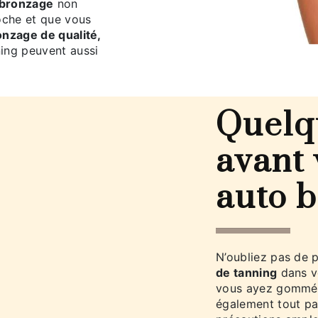
bronzage
non
roche et que vous
onzage de qualité,
ing peuvent aussi
Quelq
avant
auto 
N’oubliez pas de 
de tanning
dans v
vous ayez gommé v
également tout p