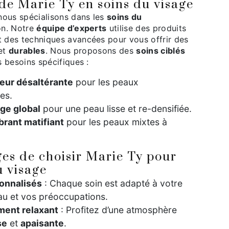
 de Marie Ty en soins du visage
nous spécialisons dans les
soins du
n. Notre
équipe d’experts
utilise des produits
 des techniques avancées pour vous offrir des
et
durables
. Nous proposons des
soins ciblés
 besoins spécifiques :
heur désaltérante
pour les peaux
es.
âge global
pour une peau lisse et re-densifiée.
brant matifiant
pour les peaux mixtes à
es de choisir Marie Ty pour
u visage
onnalisés
: Chaque soin est adapté à votre
au et vos préoccupations.
ment relaxant
: Profitez d’une atmosphère
se
et
apaisante
.