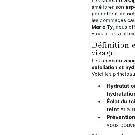
Les
soins du visa
améliorer son
asp
permettent de
net
les dommages cau
Marie Ty
, nous o
vous aider à atte
Définition 
visage
Les
soins du visa
exfoliation et
hyd
Voici les principa
Hydratatio
hydratatio
Éclat du te
teint
et à
r
Prévention
vous pouv