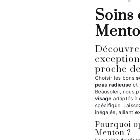
soins du visage à
Ment
Découvrez les soins du visage
exception
proche d
Choisir les bons
s
peau radieuse
et 
Beausoleil, nous
visage
adaptés à 
spécifique. Laiss
inégalée, alliant
e
Pourquoi op
Menton ?