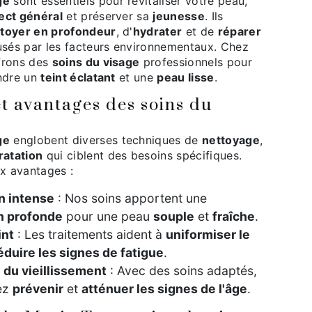
ge
sont essentiels pour revitaliser votre peau,
ect général
et préserver sa
jeunesse
. Ils
toyer en profondeur
, d'
hydrater
et de
réparer
sés par les facteurs environnementaux. Chez
ffrons des
soins du visage
professionnels pour
indre un
teint éclatant
et une
peau lisse
.
et avantages des soins du
ge
englobent diverses techniques de
nettoyage
,
ratation
qui ciblent des besoins spécifiques.
ux avantages :
n intense
: Nos soins apportent une
n profonde
pour une peau
souple
et
fraîche
.
int
: Les traitements aident à
uniformiser le
éduire les signes de fatigue
.
 du vieillissement
: Avec des soins adaptés,
ez
prévenir
et
atténuer les signes de l'âge
.