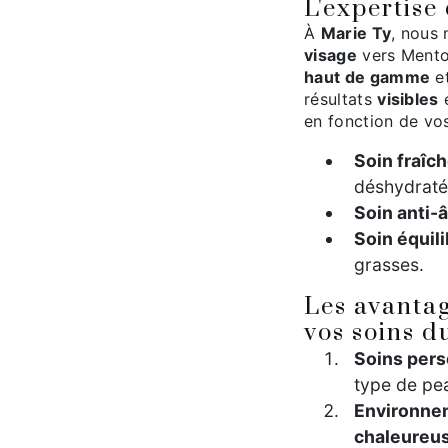
L'expertise
À
Marie Ty
, nous 
visage
vers Mento
haut de gamme
et
résultats
visibles
en fonction de vos
Soin fraîc
déshydraté
Soin anti-
Soin équili
grasses.
Les avantag
vos soins d
Soins pers
type de pe
Environne
chaleureu