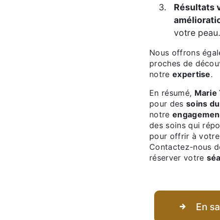
Résultats 
améliorati
votre peau
Nous offrons ég
proches de décou
notre
expertise
.
En résumé,
Marie
pour des
soins du
notre
engagemen
des soins qui répo
pour offrir à vot
Contactez-nous dè
réserver votre
séa
En sa