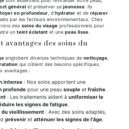
ge
sont essentiels pour revitaliser votre peau,
ect général
et préserver sa
jeunesse
. Ils
toyer en profondeur
, d'
hydrater
et de
réparer
sés par les facteurs environnementaux. Chez
ffrons des
soins du visage
professionnels pour
indre un
teint éclatant
et une
peau lisse
.
et avantages des soins du
ge
englobent diverses techniques de
nettoyage
,
ratation
qui ciblent des besoins spécifiques.
ux avantages :
n intense
: Nos soins apportent une
n profonde
pour une peau
souple
et
fraîche
.
int
: Les traitements aident à
uniformiser le
éduire les signes de fatigue
.
 du vieillissement
: Avec des soins adaptés,
ez
prévenir
et
atténuer les signes de l'âge
.