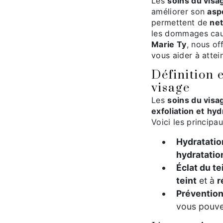
Les
soins du visa
améliorer son
asp
permettent de
net
les dommages cau
Marie Ty
, nous o
vous aider à atte
Définition 
visage
Les
soins du visa
exfoliation et
hyd
Voici les principa
Hydratatio
hydratatio
Éclat du te
teint
et à
r
Prévention
vous pouv