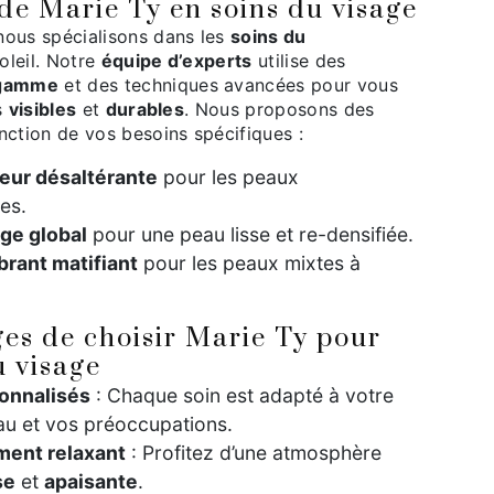
 de Marie Ty en soins du visage
nous spécialisons dans les
soins du
oleil. Notre
équipe d’experts
utilise des
 gamme
et des techniques avancées pour vous
ts
visibles
et
durables
. Nous proposons des
nction de vos besoins spécifiques :
heur désaltérante
pour les peaux
es.
âge global
pour une peau lisse et re-densifiée.
brant matifiant
pour les peaux mixtes à
es de choisir Marie Ty pour
u visage
onnalisés
: Chaque soin est adapté à votre
au et vos préoccupations.
ment relaxant
: Profitez d’une atmosphère
se
et
apaisante
.