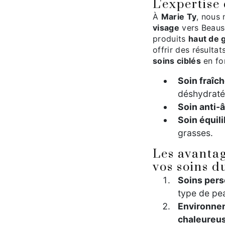
L'expertise
À
Marie Ty
, nous 
visage
vers Beaus
produits
haut de
offrir des résulta
soins ciblés
en fo
Soin fraîc
déshydraté
Soin anti-
Soin équili
grasses.
Les avantag
vos soins d
Soins pers
type de pe
Environne
chaleureu