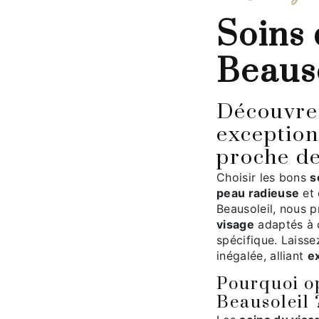
soins du visage à
Beauso
Découvrez les soins du visage
exception
proche de
Choisir les bons
s
peau radieuse
et 
Beausoleil, nous
visage
adaptés à 
spécifique. Laiss
inégalée, alliant
e
Pourquoi op
Beausoleil 