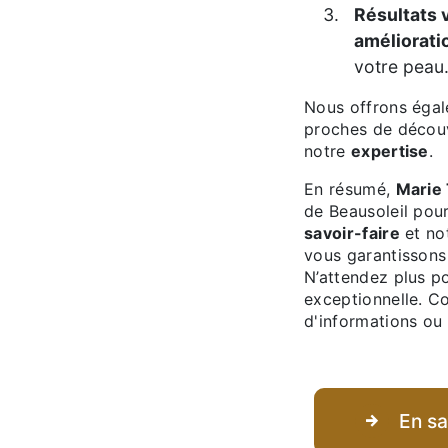
Résultats 
améliorati
votre peau
Nous offrons ég
proches de décou
notre
expertise
.
En résumé,
Marie
de Beausoleil pou
savoir-faire
et no
vous garantissons
N’attendez plus p
exceptionnelle. C
d'informations ou
En sa