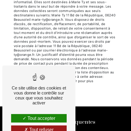
informatisé. Elles sont destinées à Marie Ty et ses sous-
traitants dans le seul but de répondre à votre message. Les
données collectées seront communiquées aux seuls
destinataires suivants: Marie Ty 11 Bd de la République, 06240
Beausoleil marie-ty@orange.fr. Vous disposez de droits
d’accès, de rectification, d’effacement, de portabilité, de
limitation, d’opposition, de retrait de votre consentement à
tout moment et du droit d’introduire une réclamation auprès
d’une autorité de contrôle, ainsi que d’organiser le sort de vos
données post-mortem. Vous pouvez exercer ces droits par
voie postale à l'adresse 11 Bd de la République, 06240
Beausoleil ou par courrier électronique à l'adresse marie-
ty@orange.fr. Un justificatif d'identité pourra vous être
demandé. Nous conservons vos données pendant la période
de prise de contact puis pendant la durée de prescription
légale aux fins probatoires et de gestion des contentieux.
Vous avez le droit de vous inscrire sur la liste d'opposition au
démarchage téléphonique, disponible à cette adresse:
Bloctel.gouv.fr
. Consultez le site cnil.fr pour plus
d’informations sur vos droits.
Ce site utilise des cookies et
vous donne le contrôle sur
ceux que vous souhaitez
activer
Tout accepter
Recherches fréquentes
Tout refuser