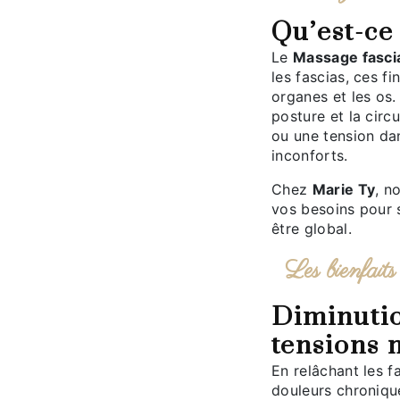
Qu’est-c
Le
Massage fasci
les fascias, ces f
organes et les os. 
posture et la circ
ou une tension dan
inconforts.
Chez
Marie Ty
, n
vos besoins pour s
être global.
Les bienfai
Diminution des douleurs et des
tensions 
En relâchant les fascias, ce massage soulage efficacement les
douleurs chroniqu