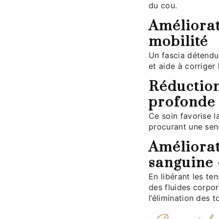
du cou.
Amélioration de la posture et de la
mobilité
Un fascia détendu permet une meilleure amplitude de mouvement
et aide à corriger
Réduction du stress et relaxation
profonde
Ce soin favorise la détente en agissant sur le système nerveux,
procurant une sen
Amélioration de la circulation
sanguine 
En libérant les te
des fluides corpor
l’élimination des t