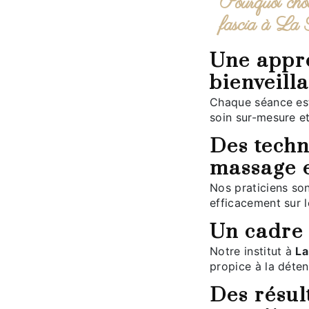
Pourquoi choisir Marie Ty pour votre Massage
fascia à La 
Une approche personnalisée et
bienveill
Chaque séance est adaptée à vos besoins spécifiques pour un
soin sur-mesure et
Des techniques avancées pour un
massage 
Nos praticiens sont formés aux meilleures méthodes pour agir
efficacement sur l
Un cadre
Notre institut à
La
propice à la déten
Des résultats visibles dès la