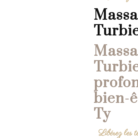
Massage fascia à La
Turbi
Massage fascia à La
Turbie
profon
bien-ê
Ty
Libérez les 