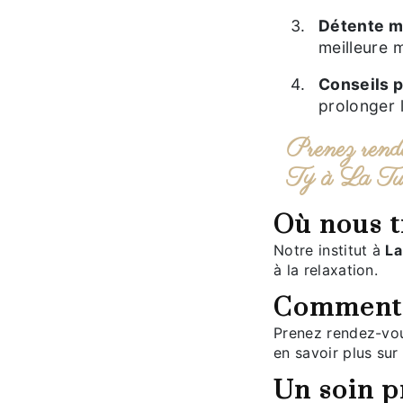
Détente 
meilleure m
Conseils
prolonger l
Prenez rendez-vous dès maintenant chez Marie
Ty à La Tur
Où nous 
Notre institut à
La
à la relaxation.
Comment 
Prenez rendez-vous en ligne ou contactez-nous directement pour
en savoir plus sur
Un soin profond pour un bien-être