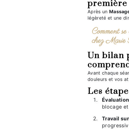
première
Après un
Massage
légèreté et une di
Comment se déroule une séance de Massage fascia
chez Marie 
Un bilan personnalisé pour
comprend
Avant chaque séance, nous réalisons un échange pour évaluer vos
douleurs et vos at
Les étap
Évaluatio
blocage et
Travail su
progressiv